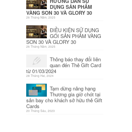
HƯỚNG DẪN SỬ
DỤNG SẢN PHẨM
VÀNG SON 30 VÀ GLORY 30
26 Tháng Năm, 2025
ĐIỀU KIỆN SỬ DỤNG
GÓI SẢN PHẨM VÀNG
SON 30 VÀ GLORY 30
26 Tháng Năm, 2025
Thông báo thay đổi liên
quan đến Thẻ Gift Card
từ 01/03/2024
28 Tháng Hai, 2024
Tạm dừng nâng hạng
Thương gia giờ chót tại
sân bay cho khách sở hữu thẻ Gift
Cards
20 Tháng Sáu, 2023