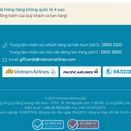
 là Hãng hàng không quốc tế 4 sao
 đồng hành của Quý khách và bạn hàng!
Trung tâm chăm sóc khách hàng tại Việt Nam (24/7) :
1900 1100
Trung tâm chăm sóc Hội viên Bông Sen Vàng (24/7) :
1900 1800
Email:
giftcards@vietnamairlines.com
© 2019 Vietnam Airlines JSC
g công ty Hàng không Việt Nam - CTCP. Số 200 Nguyễn Sơn, P.Bồ Đề, Q.Long Biên, Hà 
Điện thoại :
(+84-24) 38272289
. Fax: (+84-24) 38722375.
nh nghiệp: 0100107518, đăng ký lần đầu ngày 30/6/2010, đăng ký thay đổi lần thứ 5 n