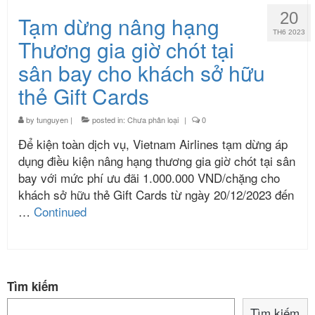
20
Điều kiện áp dụng
Tạm dừng nâng hạng
TH6 2023
Thương gia giờ chót tại
Giai đoạn không áp dụng đối với thẻ
nâng hạng
sân bay cho khách sở hữu
thẻ Gift Cards
Nhóm đường bay ngắn
Hướng dẫn
by
tunguyen
|
posted in:
Chưa phân loại
|
0
Để kiện toàn dịch vụ, Vietnam Airlines tạm dừng áp
Hướng dẫn sử dụng
dụng điều kiện nâng hạng thương gia giờ chót tại sân
Liên hệ
bay với mức phí ưu đãi 1.000.000 VND/chặng cho
khách sở hữu thẻ Gift Cards từ ngày 20/12/2023 đến
Bộ câu hỏi
…
Continued
Tiếng Việt
Tiếng Việt
Tìm kiếm
English
Tìm kiếm