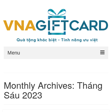
Menu
Trang chủ
Quy đổi thẻ
Monthly Archives: Tháng
Quyền lợi
Sáu 2023
Điều kiện
Điều khoản chung