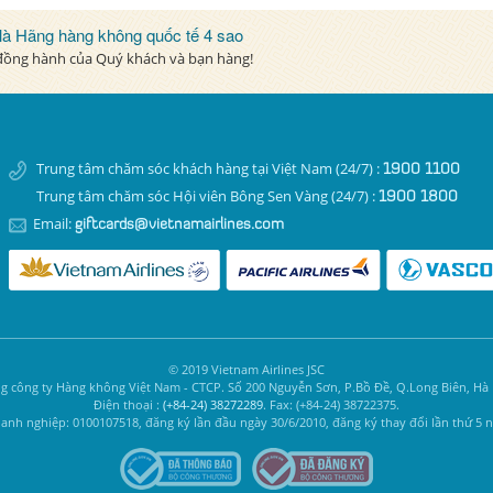
 là Hãng hàng không quốc tế 4 sao
 đồng hành của Quý khách và bạn hàng!
Trung tâm chăm sóc khách hàng tại Việt Nam (24/7) :
1900 1100
Trung tâm chăm sóc Hội viên Bông Sen Vàng (24/7) :
1900 1800
Email:
giftcards@vietnamairlines.com
© 2019 Vietnam Airlines JSC
g công ty Hàng không Việt Nam - CTCP. Số 200 Nguyễn Sơn, P.Bồ Đề, Q.Long Biên, Hà 
Điện thoại :
(+84-24) 38272289
. Fax: (+84-24) 38722375.
nh nghiệp: 0100107518, đăng ký lần đầu ngày 30/6/2010, đăng ký thay đổi lần thứ 5 n