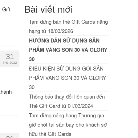
Bài viết mới
 Gift
Tạm dừng bán thẻ Gift Cards nâng
hạng từ 18/03/2026
HƯỚNG DẪN SỬ DỤNG SẢN
PHẨM VÀNG SON 30 VÀ GLORY
31
30
TH3 2022
ĐIỀU KIỆN SỬ DỤNG GÓI SẢN
PHẨM VÀNG SON 30 VÀ GLORY
30
thành
Thông báo thay đổi liên quan đến
Thẻ Gift Card từ 01/03/2024
Tạm dừng nâng hạng Thương gia
giờ chót tại sân bay cho khách sở
hữu thẻ Gift Cards