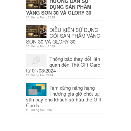
HƯỚNG DẪN SỬ
DỤNG SẢN PHẨM
VÀNG SON 30 VÀ GLORY 30
26 Tháng Năm, 2025
ĐIỀU KIỆN SỬ DỤNG
GÓI SẢN PHẨM VÀNG
SON 30 VÀ GLORY 30
26 Tháng Năm, 2025
Thông báo thay đổi liên
quan đến Thẻ Gift Card
từ 01/03/2024
28 Tháng Hai, 2024
Tạm dừng nâng hạng
Thương gia giờ chót tại
sân bay cho khách sở hữu thẻ Gift
Cards
20 Tháng Sáu, 2023