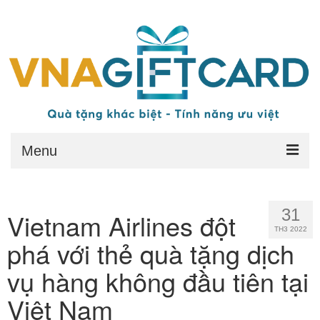
Menu
Trang chủ
31
Vietnam Airlines đột
Quy đổi thẻ
TH3 2022
phá với thẻ quà tặng dịch
Quyền lợi
vụ hàng không đầu tiên tại
Điều kiện
Việt Nam
Điều khoản chung