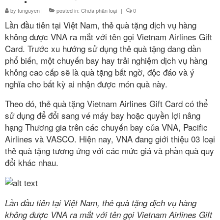
by
tunguyen
Điều kiện áp dụng
|
posted in:
Chưa phân loại
|
0
Lần đầu tiên tại Việt Nam, thẻ quà tặng dịch vụ hàng
Giai đoạn không áp dụng đối với thẻ
không được VNA ra mắt với tên gọi Vietnam Airlines Gift
nâng hạng
Card. Trước xu hướng sử dụng thẻ quà tặng đang dần
phổ biến, một chuyến bay hay trải nghiệm dịch vụ hàng
Nhóm đường bay ngắn
không cao cấp sẽ là quà tặng bất ngờ, độc đáo và ý
Hướng dẫn
nghĩa cho bất kỳ ai nhận được món quà này.
Hướng dẫn sử dụng
Theo đó, thẻ quà tặng Vietnam Airlines Gift Card có thể
sử dụng để đổi sang vé máy bay hoặc quyền lợi nâng
Liên hệ
hạng Thương gia trên các chuyến bay của VNA, Pacific
Airlines và VASCO. Hiện nay, VNA đang giới thiệu 03 loại
Bộ câu hỏi
thẻ quà tặng tương ứng với các mức giá và phần quà quy
đổi khác nhau.
Tiếng Việt
Tiếng Việt
Lần đầu tiên tại Việt Nam, thẻ quà tặng dịch vụ hàng
English
không được VNA ra mắt với tên gọi Vietnam Airlines Gift