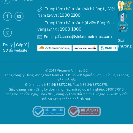
Trung tâm chăm sóc khách hàng tại Việt
Nam (24/7) :
1900 1100
Trung tâm chăm sóc Hội viên Bông Sen
Vàng (24/7) :
1900 1800
Email:
giftcards@vietnamairlines.com
Giải
Đại lý
Góp Ý
Thưởng
Sơ đồ website
© 2019 Vietnam Airlines JSC
Tổng công ty Hàng không Việt Nam - CTCP. Số 200 Nguyễn Sơn, P.Bồ Đề, Q.Long
Biên, Hà Nội.
Điện thoại :
(+84-24) 38272289
. Fax: (+84-24) 38722375.
Giấy chứng nhận đăng ký doanh nghiệp, mã số doanh nghiệp: 0100107518,
đăng ký lần đầu ngày 30/6/2010, đăng ký thay đổi lần thứ 5 ngày 08/7/2016, cấp
bởi Sở KHĐT thành phố Hà Nội.