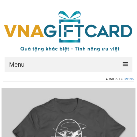
Menu
BACK TO
MENS
Trang chủ
Quy đổi thẻ
Quyền lợi
Điều kiện
Điều khoản chung