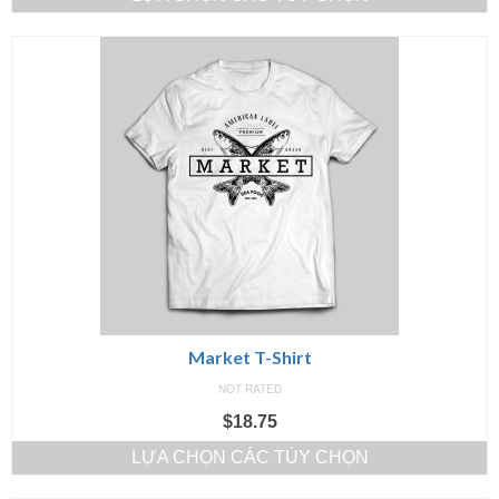
Market T-Shirt
NOT RATED
$
18.75
LỰA CHỌN CÁC TÙY CHỌN