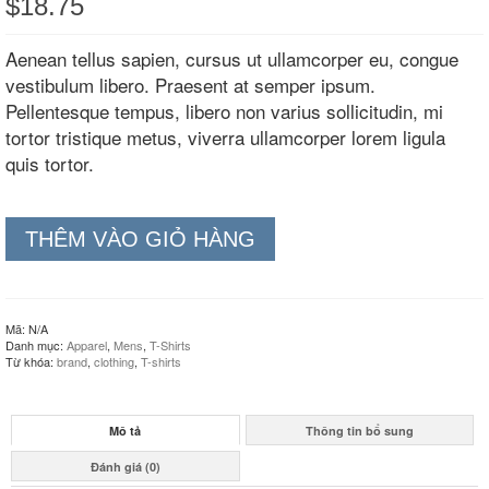
$
18.75
Aenean tellus sapien, cursus ut ullamcorper eu, congue
vestibulum libero. Praesent at semper ipsum.
Pellentesque tempus, libero non varius sollicitudin, mi
tortor tristique metus, viverra ullamcorper lorem ligula
quis tortor.
THÊM VÀO GIỎ HÀNG
Mã:
N/A
Danh mục:
Apparel
,
Mens
,
T-Shirts
Từ khóa:
brand
,
clothing
,
T-shirts
Mô tả
Thông tin bổ sung
Đánh giá (0)