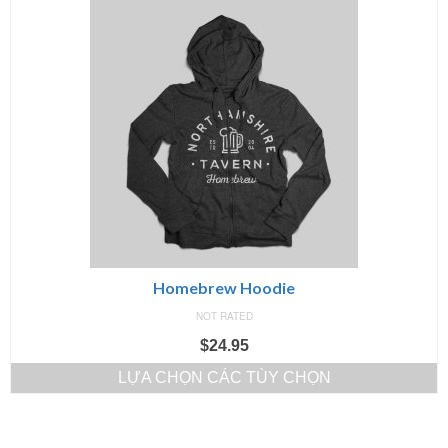
Homebrew Hoodie
NOT RATED
$
24.95
LỰA CHỌN CÁC TÙY CHỌN