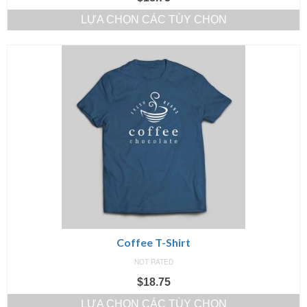
LỰA CHỌN CÁC TÙY CHỌN
Coffee T-Shirt
NOT RATED
$
18.75
LỰA CHỌN CÁC TÙY CHỌN