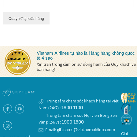
Điều kiện áp dụng
Quay trở lại cửa hàng
Giai đoạn không áp dụng đối với thẻ
nâng hạng
Nhóm đường bay ngắn
Hướng dẫn
Vietnam Airlines tự hào là Hãng hàng không quốc
tế 4 sao
Hướng dẫn sử dụng
Xin trân trọng cảm ơn sự đồng hành của Quý khách và
bạn hàng!
Liên hệ
Bộ câu hỏi
Tiếng Việt
Trung tâm chăm sóc khách hàng tại Việt
Nam (24/7) :
1900 1100
Tiếng Việt
Trung tâm chăm sóc Hội viên Bông Sen
Vàng (24/7) :
1900 1800
English
Email:
giftcards@vietnamairlines.com
Giải