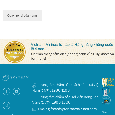
Điều kiện áp dụng
Quay trở lại cửa hàng
Giai đoạn không áp dụng đối với thẻ
nâng hạng
Nhóm đường bay ngắn
Hướng dẫn
Vietnam Airlines tự hào là Hãng hàng không quốc
tế 4 sao
Hướng dẫn sử dụng
Xin trân trọng cảm ơn sự đồng hành của Quý khách và
bạn hàng!
Liên hệ
Bộ câu hỏi
Tiếng Việt
Trung tâm chăm sóc khách hàng tại Việt
Nam (24/7) :
1900 1100
Tiếng Việt
Trung tâm chăm sóc Hội viên Bông Sen
Vàng (24/7) :
1900 1800
English
Email:
giftcards@vietnamairlines.com
Giải